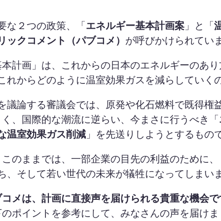
要な２つの政策、
「
エネルギー基本計画案
」と「
リックコメント（パブコメ）
が呼びかけられてい
基本計画」は、これからの日本のエネルギーのあり
これからどのように
温室効果ガスを減らしていく
を議論する審議会では、
原発や化石燃料で既得権
きく、
国際的な潮流に逆らい、
今まさに行うべき「
な温室効果ガス削減
」を
先送りしようとするもの
このままでは、一部企業の目先の利益のために、
ち、そして若い世代の未来が犠牲になってしまい
ブコメは、計画に直接声を届けられる貴重な機会で
下のポイントを参考にして、みなさんの声を届けま