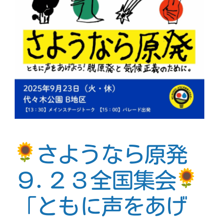
さようなら原発
９.２３全国集会
「ともに声をあげ