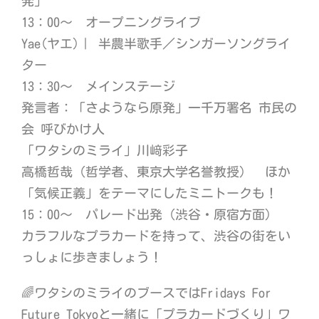
発」
13：00～ オープニングライブ
Yae(ヤエ)｜ 半農半歌手／シンガーソングライ
ター
13：30～ メインステージ
発言者：「さようなら原発」一千万署名 市民の
会 呼びかけ人
「ワタシのミライ」川﨑彩子
高橋哲哉（哲学者、東京大学名誉教授） ほか
「気候正義」をテーマにしたミニトークも！
15：00～ パレード出発（渋谷・原宿方面）
カラフルなプラカードを持って、渋谷の街をい
っしょに歩きましょう！
🌈ワタシのミライのブースではFridays For
Future Tokyoと一緒に「プラカードづくり」ワ