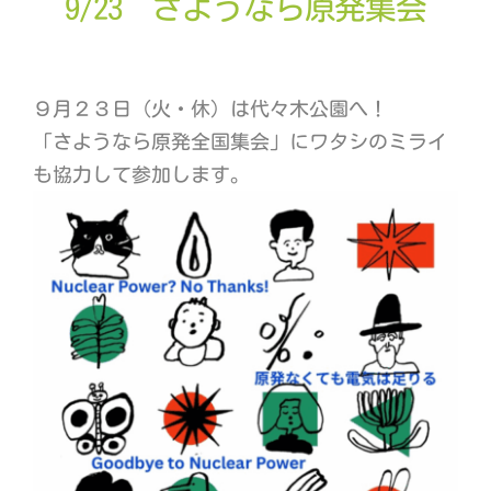
9/23 さようなら原発集会
ABOUT
運営チーム
９月２３日（火・休）は代々木公園へ！
「さようなら原発全国集会」にワタシのミライ
賛同団体
も協力して参加します。
プレスリリース