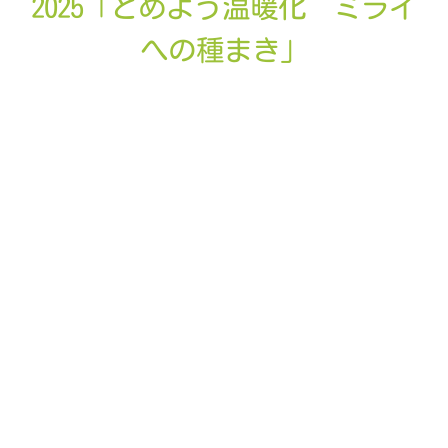
2025「とめよう温暖化 ミライ
ABOUT
への種まき」
運営チーム
賛同団体
プレスリリース